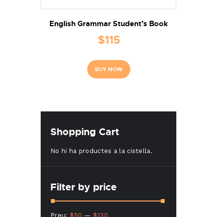
English Grammar Student’s Book
$
115
BUY NOW
Shopping Cart
No hi ha productes a la cistella.
Filter by price
Preu
Preu
Preu:
$50
—
$130