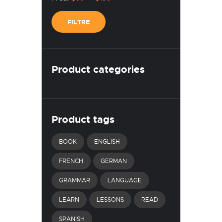
mínim
màxim
FILTRE
Product categories
Product tags
BOOK
ENGLISH
FRENCH
GERMAN
GRAMMAR
LANGUAGE
LEARN
LESSONS
READ
SPANISH