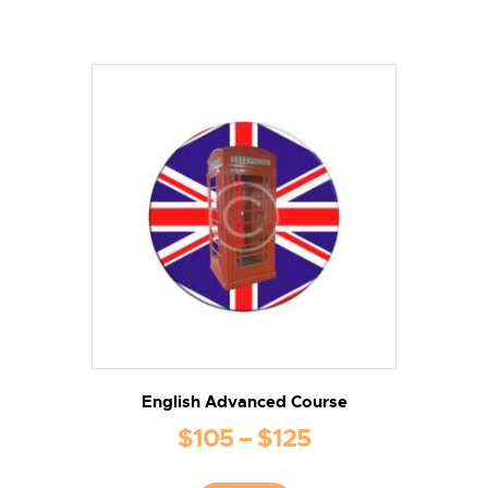
English Advanced Course
$
105
–
$
125
Interval
de
Aquest
producte