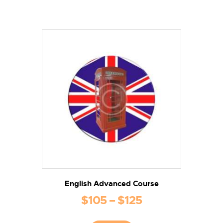
English Advanced Course
$
105
–
$
125
Interval
de
Aquest
producte