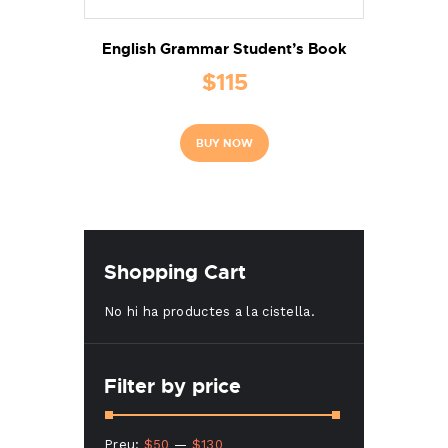
English Grammar Student’s Book
$
115
BUY NOW
Shopping Cart
No hi ha productes a la cistella.
Filter by price
Preu
Preu
Preu:
$50
—
$130