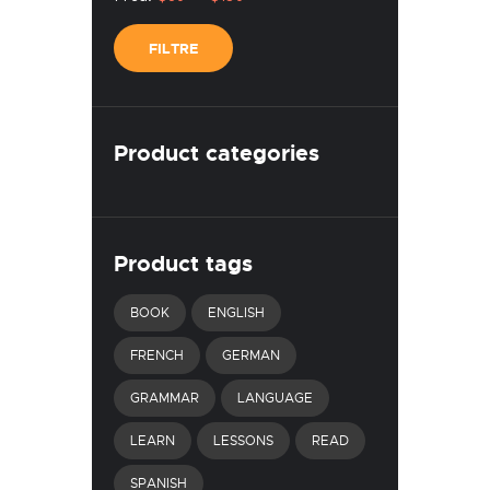
mínim
màxim
FILTRE
Product categories
Product tags
BOOK
ENGLISH
FRENCH
GERMAN
GRAMMAR
LANGUAGE
LEARN
LESSONS
READ
SPANISH